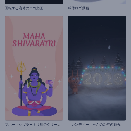
回転する流体のロゴ動画
球体ロゴ動画
マ
ハー・シヴラートリ用のグリーティング動画
「
レンディーちゃんの新年の花火」イントロ動画