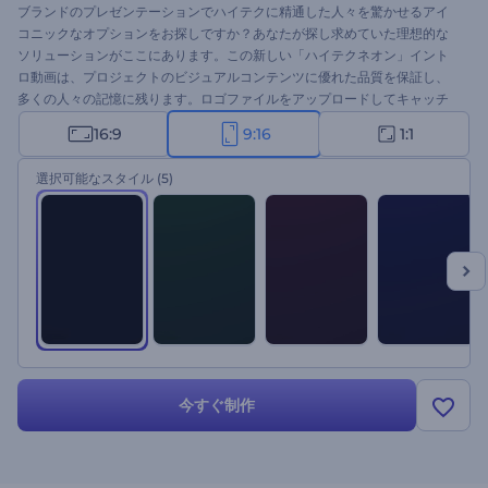
ブランドのプレゼンテーションでハイテクに精通した人々を驚かせるアイ
コニックなオプションをお探しですか？あなたが探し求めていた理想的な
ソリューションがここにあります。この新しい「ハイテクネオン」イント
ロ動画は、プロジェクトのビジュアルコンテンツに優れた品質を保証し、
多くの人々の記憶に残ります。ロゴファイルをアップロードしてキャッチ
フレーズを挿入すれば、プロフェッショナルなロゴイントロ動画が完成し
16:9
9:16
1:1
ます。技術系企業の紹介、ブランドプロモーション、チャンネル紹介など
に最適です。モダンなロゴイントロでプロジェクトを確実にに成功させま
選択可能なスタイル
(5)
しょう。このテンプレートを今すぐお試しください。
今すぐ制作