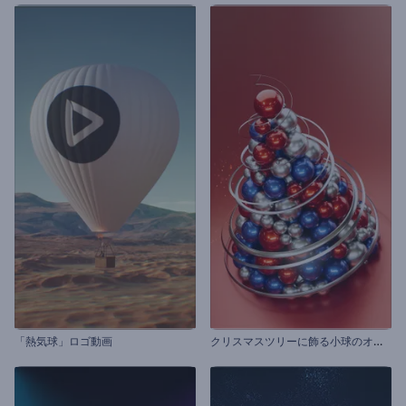
ク
リスマスツリーに飾る小球のオープニング
「熱気球」ロゴ動画