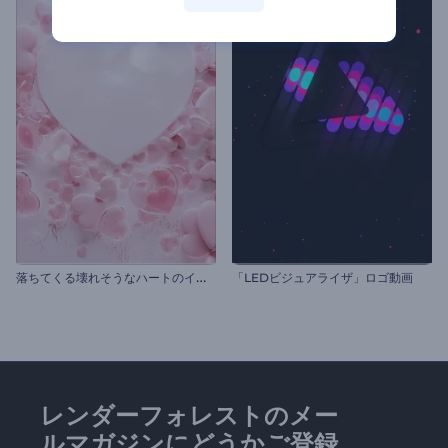
落
ちてくる壊れそうなハートのイントロ動画
「LEDビジュアライザ」ロゴ動画
レンダーフォレストのメー
ルマガジンにどうかご登録