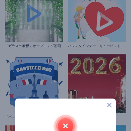
バ
レンタインデー・キューピッドのイントロ
「ガラスの看板」オープニング動画
「
バスティーユ・デイ・リール」のセット
新年明けましておめでとう