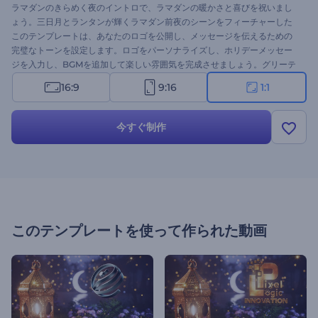
ラマダンのきらめく夜のイントロで、ラマダンの暖かさと喜びを祝いまし
ょう。三日月とランタンが輝くラマダン前夜のシーンをフィーチャーした
このテンプレートは、あなたのロゴを公開し、メッセージを伝えるための
完璧なトーンを設定します。ロゴをパーソナライズし、ホリデーメッセー
ジを入力し、BGMを追加して楽しい雰囲気を完成させましょう。グリーテ
ィングビデオ、ホリデー招待状、プロモーションビデオ、お祝いのプレゼ
16:9
9:16
1:1
ンテーションのオープニングなどに最適です。今すぐ作成し、ラマダンの
精神を広める！
今すぐ制作
このテンプレートを使って作られた動画