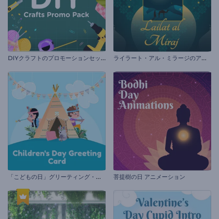
D
IYクラフトのプロモーションセット
ラ
イラート・アル・ミラージのアニメーション
「
こどもの日」グリーティング・カード
菩提樹の日 アニメーション