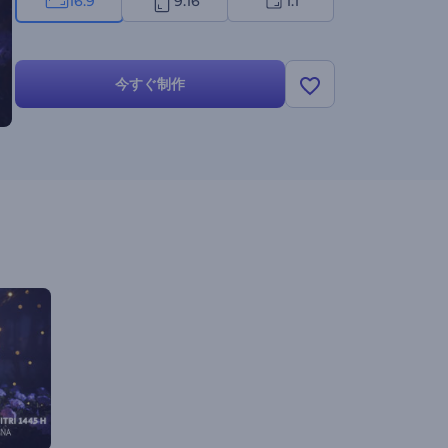
16:9
9:16
1:1
今すぐ制作