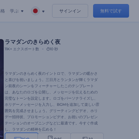
価格
学ぶ
サインイン
無料で試す
ラマダンのきらめく夜
11K+
エクスポート数
10 秒
ラマダンのきらめく夜のイントロで、ラマダンの暖かさ
と喜びを祝いましょう。三日月とランタンが輝くラマダ
ン前夜のシーンをフィーチャーしたこのテンプレート
は、あなたのロゴを公開し、メッセージを伝えるための
完璧なトーンを設定します。ロゴをパーソナライズし、
ホリデーメッセージを入力し、BGMを追加して楽しい雰
囲気を完成させましょう。グリーティングビデオ、ホリ
デー招待状、プロモーションビデオ、お祝いのプレゼン
テーションのオープニングなどに最適です。今すぐ作成
し、ラマダンの精神を広める！