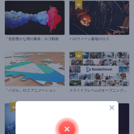
「色彩豊かな煙の爆発」ロゴ動画
ハロウィーン墓地のロゴ
ス
ライドフレームのオープニング動画
「パズル」ロゴ アニメーション