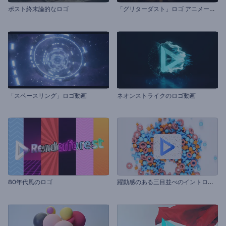
「
グリターダスト」ロゴ アニメーション
ポスト終末論的なロゴ
「スペースリング」ロゴ動画
ネオンストライクのロゴ動画
躍
動感のある三目並べのイントロ動画
80年代風のロゴ