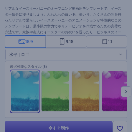
リアルなイースターバニーのオープニング動画用テンプレートで、イース
ター気分に浸りましょう。ふわふわの白い毛、長い耳、たくさんの卵を持
ったリアルで愛らしいイースターバニーのアニメーションが特徴的なこの
テンプレートは、最小限の労力でホリデービデオを作成するための完璧な
方法です。家族や友人にイースターのお祝いを送ったり、ビジネスのイー
スター・スペシャルを宣伝したり、大切な人をホリデー・イベントに招待
16:9
9:16
1:1
したり、このテンプレートを使えば、楽しく簡単にできます。メッセージ
を入力し、ロゴを挿入し、華やかな音楽トラックを追加すれば、数分で世
水平 | ロゴ
界にひとつだけのイースター動画が完成します。さあ、今すぐ作成して、
イースターの楽しみを始めましょう！
選択可能なスタイル
(5)
今すぐ制作