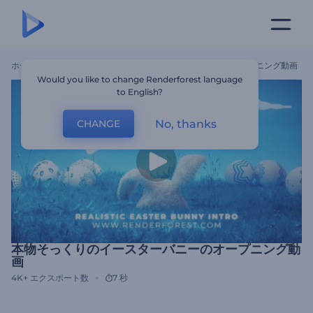
ホーム
テンプレート
本物そっくりのイースターバニーのオープニング動画
Would you like to change Renderforest language
to English?
No, thanks
CHANGE
本物そっくりのイースターバニーのオープニング動
画
4K+
エクスポート数
7 秒