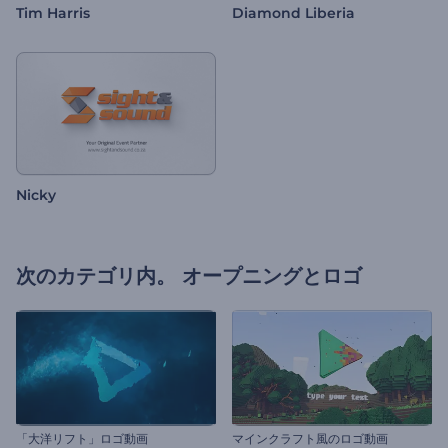
Tim Harris
Diamond Liberia
Nicky
次のカテゴリ内。
オープニングとロゴ
「大洋リフト」ロゴ動画
マインクラフト風のロゴ動画