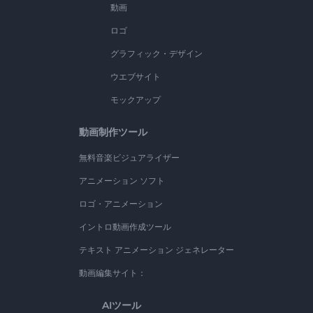
動画
ロゴ
グラフィック・デザイン
ウエブサイト
モックアップ
動画制作ツール
無料音楽ビジュアライザー
アニメーション ソフト
ロゴ・アニメーション
イントロ動画作成ツール
テキスト アニメーション ジェネレーター
動画編集サイト：
AIツール