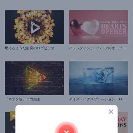
バ
レンタインデーハーツのオープニング動画
燃えるような衝突のロゴビデオ
ア
イス・イクスプロ―ジョン・ロゴ動画
「ネオン管」ロゴ動画