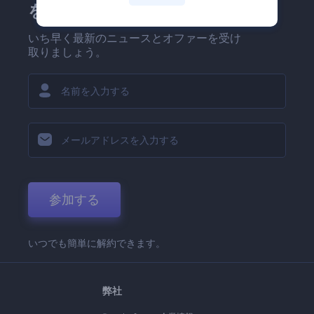
を！
いち早く最新のニュースとオファーを受け
取りましょう。
参加する
いつでも簡単に解約できます。
弊社