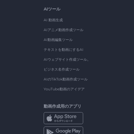
AIツール
AI 動画生成
AIアニメ動画作成ツール
AI動画編集ツール
テキストを動画にするAI
AIウェブサイト作成ツール。
ビジネス名作成ツール
AIのTikTok動画作成ツール
YouTube動画のアイデア
動画作成用のアプリ