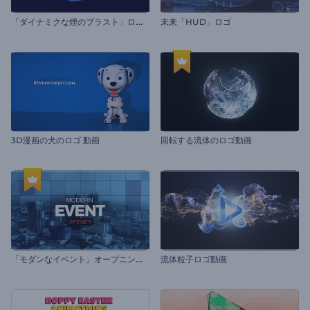
「
ダイナミクな煙のブラスト」ロゴ動画
未来「HUD」ロゴ
3D漫画の犬のロゴ 動画
回転する流体のロゴ動画
「
モダンなイベント」オープニング動画
流体粒子ロゴ動画