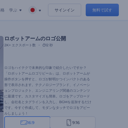
価格
学ぶ
サインイン
無料で試す
ロボットアームのロゴ公開
2K+
エクスポート数
12 秒
ロゴをハイテクで未来的な印象で紹介したいですか？
「ロボットアームロゴリビール」は、ロボットアームが
操作ボタンを押すと、ロゴが鮮明かつインパクトのある
形で表示されます。テクノロジーブランド、イノベーシ
ョンプロジェクト、エンジニアリング関連のコンテンツ
に最適です。カスタマイズも簡単。ロゴをアップロード
し、会社名とタグラインを入力し、BGMを追加するだけ
です。今すぐ作成して、モダンなタッチでロゴをアピー
ルしましょう！
16:9
9:16