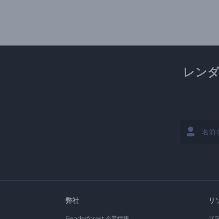
レン
弊社
リ
Renderforest 企業情報
ブ