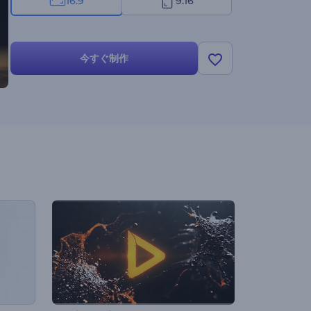
16:9
9:16
今すぐ制作