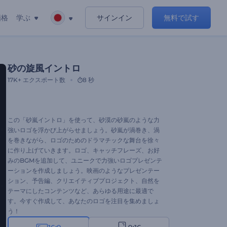
価格
学ぶ
サインイン
無料で試す
砂の旋風イントロ
17K+
エクスポート数
8 秒
この「砂嵐イントロ」を使って、砂漠の砂嵐のような力
強いロゴを浮かび上がらせましょう。砂嵐が渦巻き、渦
を巻きながら、ロゴのためのドラマチックな舞台を徐々
に作り上げていきます。ロゴ、キャッチフレーズ、お好
みのBGMを追加して、ユニークで力強いロゴプレゼンテ
ーションを作成しましょう。映画のようなプレゼンテー
ション、予告編、クリエイティブプロジェクト、自然を
テーマにしたコンテンツなど、あらゆる用途に最適で
す。今すぐ作成して、あなたのロゴを注目を集めましょ
う！