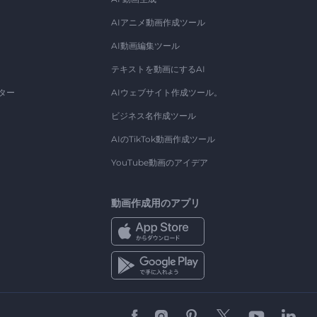
AIアニメ動画作成ツール
AI動画編集ツール
テキストを動画にするAI
ター
AIウェブサイト作成ツール。
ビジネス名作成ツール
AIのTikTok動画作成ツール
YouTube動画のアイデア
動画作成用のアプリ