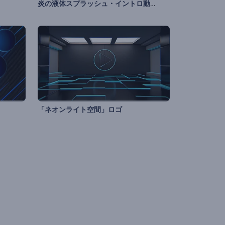
炎の液体スプラッシュ・イントロ動画
「ネオンライト空間」ロゴ