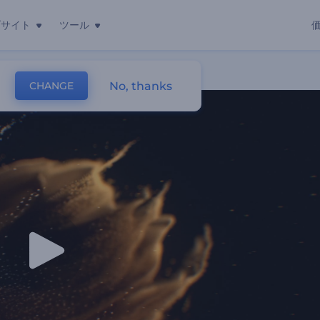
ブサイト
ツール
No, thanks
CHANGE