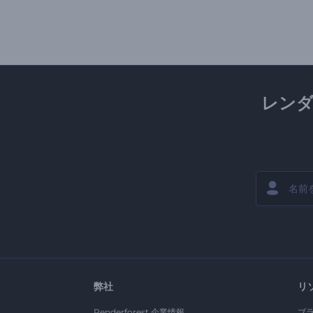
レン
弊社
リ
Renderforest 企業情報
ブ