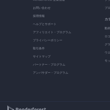
お問い合わせ
ブ
採用情報
カ
ヘルプとサポート
動
アフィリエイト・プログラム
ロ
プライバシーポリシー
グ
取引条件
ウ
サイトマップ
モ
パートナー・プログラム
アンバサダー・プログラム