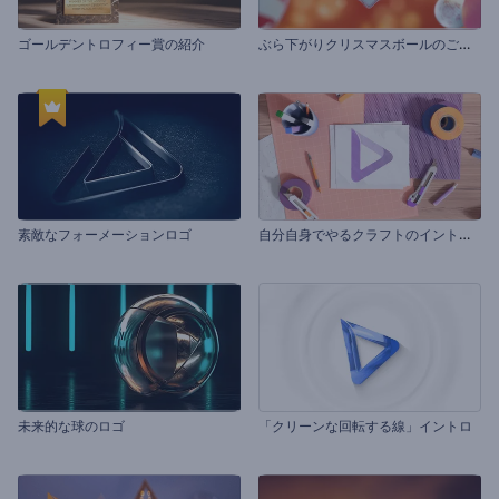
ぶ
ら下がりクリスマスボールのご挨拶動画
ゴールデントロフィー賞の紹介
自
分自身でやるクラフトのイントロ動画
素敵なフォーメーションロゴ
未来的な球のロゴ
「クリーンな回転する線」イントロ