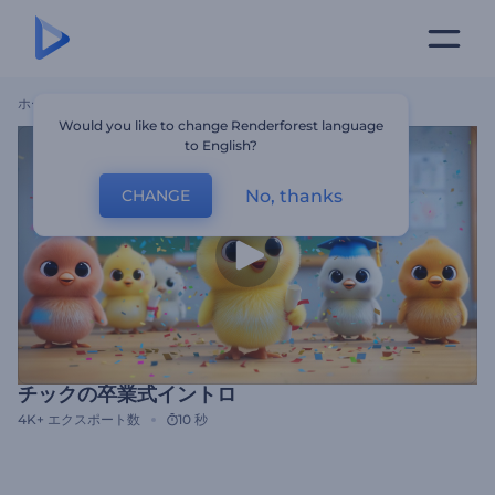
ホーム
テンプレート
チックの卒業式イントロ
Would you like to change Renderforest language
to English?
No, thanks
CHANGE
チックの卒業式イントロ
4K+
エクスポート数
10 秒