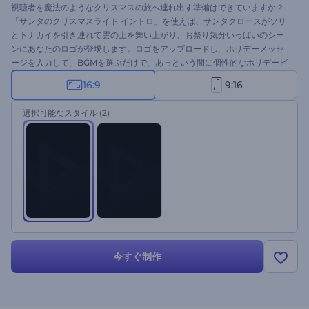
視聴者を魔法のようなクリスマスの旅へ連れ出す準備はできていますか？
「サンタのクリスマスライド イントロ」を使えば、サンタクロースがソリ
とトナカイを引き連れて雲の上を舞い上がり、お祭り気分いっぱいのシー
ンにあなたのロゴが登場します。ロゴをアップロードし、ホリデーメッセ
ージを入力して、BGMを選ぶだけで、あっという間に個性的なホリデービ
デオが完成します。季節限定のCM、グリーティングビデオ、特別なお知ら
16:9
9:16
せなど、ホリデーをテーマにしたプロジェクトに最適です。今すぐお試し
ください！
選択可能なスタイル
(2)
今すぐ制作