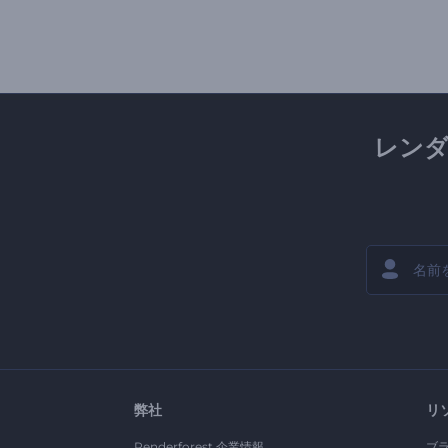
レン
弊社
リ
Renderforest 企業情報
ブ