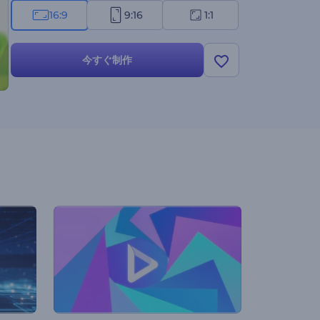
16:9
9:16
1:1
今すぐ制作