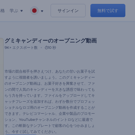
価格
学ぶ
サインイン
無料で試す
グミキャンディーのオープニング動画
9K+
エクスポート数
10 秒
市場の競合相手を押さえつけ、あなたの甘いお菓子を試
すように視聴者を誘いましょう。このグミキャンディー
のオープニング動画は、お菓子好きを興奮させて、ファ
ンの間で人気のキャンディーを大きな誘惑で味わっても
らう力を持っています。ファイルをアップロードしてキ
ャッチフレーズを追加すれば、わずか数分でプロフェッ
ショナルなロゴ用のオープニング動画を作成することが
できます。テレビコマーシャル、企業や製品のプロモー
ション、YouTubeチャンネルのイントロなどに最適で
す。この斬新なテンプレートで顧客の心をつかみましょ
う。今すぐ試してみてください。