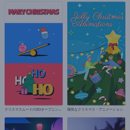
ク
リスマスムードの2Dオープニング動画
陽気なクリスマス・アニメーション