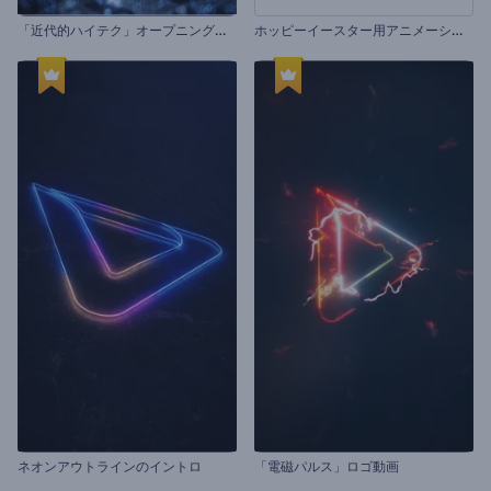
「
近代的ハイテク」オープニング動画
ホ
ッピーイースター用アニメーション
ネオンアウトラインのイントロ
「電磁パルス」ロゴ動画