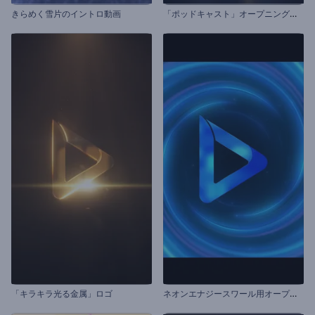
「
ポッドキャスト」オープニング動画
きらめく雪片のイントロ動画
ネ
オンエナジースワール用オープニング動画
「キラキラ光る金属」ロゴ