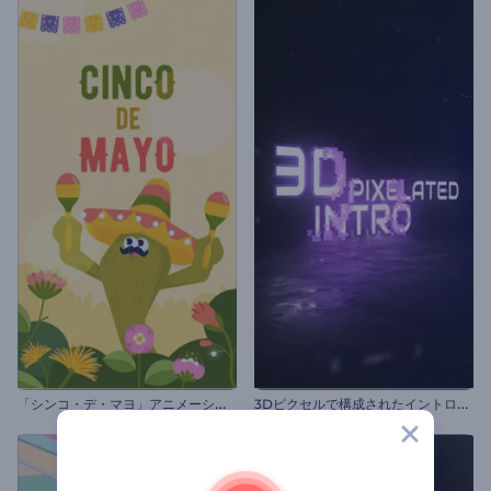
「
シンコ・デ・マヨ」アニメーション
3
Dピクセルで構成されたイントロ動画