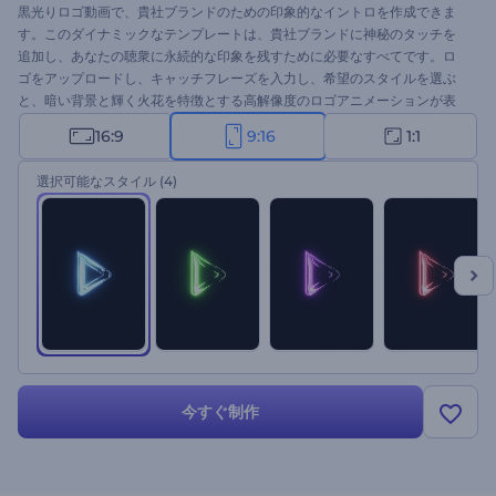
黒光りロゴ動画で、貴社ブランドのための印象的なイントロを作成できま
す。このダイナミックなテンプレートは、貴社ブランドに神秘のタッチを
追加し、あなたの聴衆に永続的な印象を残すために必要なすべてです。ロ
ゴをアップロードし、キャッチフレーズを入力し、希望のスタイルを選ぶ
と、暗い背景と輝く火花を特徴とする高解像度のロゴアニメーションが表
示されます。技術系ブランドや製品のプロモーション、ゲームチャンネル
16:9
9:16
1:1
のプレゼンテーション、テレビコマーシャルなど、さまざまな用途に最適
です。今すぐお試しください！
選択可能なスタイル
(4)
今すぐ制作