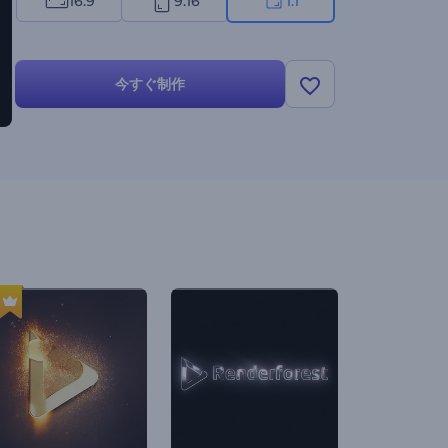
16:9
9:16
1:1
今すぐ制作