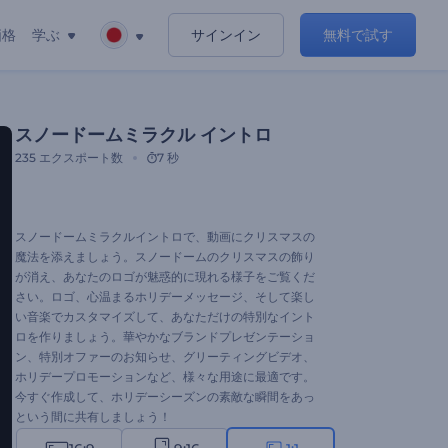
価格
学ぶ
サインイン
無料で試す
スノードームミラクル イントロ
235
エクスポート数
7 秒
スノードームミラクルイントロで、動画にクリスマスの
魔法を添えましょう。スノードームのクリスマスの飾り
が消え、あなたのロゴが魅惑的に現れる様子をご覧くだ
さい。ロゴ、心温まるホリデーメッセージ、そして楽し
い音楽でカスタマイズして、あなただけの特別なイント
ロを作りましょう。華やかなブランドプレゼンテーショ
ン、特別オファーのお知らせ、グリーティングビデオ、
ホリデープロモーションなど、様々な用途に最適です。
今すぐ作成して、ホリデーシーズンの素敵な瞬間をあっ
という間に共有しましょう！