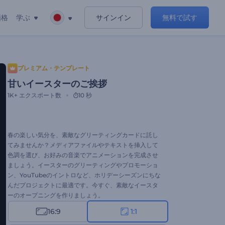
価格
学ぶ
サインイン
無料で試す
プレミアム・テンプレート
甘いイースターのご挨拶
1K+
エクスポート数
10 秒
春の楽しい気分を、素敵なグリーティングカードに託し
てみませんか？メディアファイルやテキストを挿入して
色調を選び、お好みの音楽でアニメーションを完成させ
ましょう。イースターのグリーティングやプロモーショ
ン、YouTubeのイントロなど、ホリデーシーズンにちな
んだプロジェクトに最適です。今すぐ、素敵なイースタ
ーのオープニングを作りましょう。
16:9
1:1