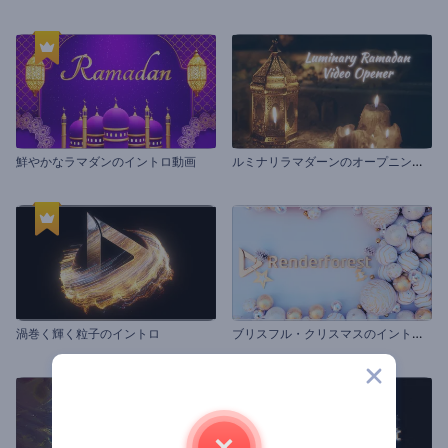
ル
ミナリラマダーンのオープニング動画
鮮やかなラマダンのイントロ動画
ブ
リスフル・クリスマスのイントロ動画
渦巻く輝く粒子のイントロ