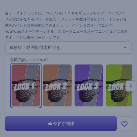
速く、ダイナミックに、パワフルに！エネルギッシュなスポーツロゴアニ
メが皆にみなぎるパワーを注入！ メディアを数分間更新して、オシャレな
動画のイントロを堪能してみましょう。 イベントのオープニング、
YouTubeスポーツチャンネル、スポーツニュースオープニングなどに最適
です。これは動画バージョンです。
15秒版・動画貼付場所付き
選択可能なスタイル
(6)
今すぐ制作