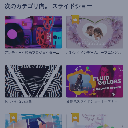
次のカテゴリ内。
スライドショー
ア
ンティーク映画プロジェクターのタイポグラフィ
バ
レンタインデーのオープニング動画
おしゃれな万華鏡
液体色スライドショーオープナー