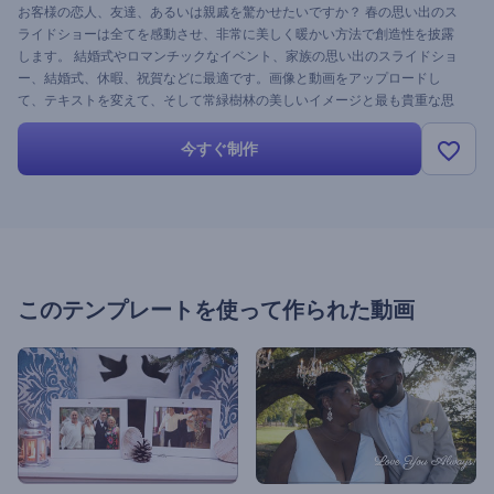
お客様の恋人、友達、あるいは親戚を驚かせたいですか？ 春の思い出のス
ライドショーは全てを感動させ、非常に美しく暖かい方法で創造性を披露
します。 結婚式やロマンチックなイベント、家族の思い出のスライドショ
ー、結婚式、休暇、祝賀などに最適です。画像と動画をアップロードし
て、テキストを変えて、そして常緑樹林の美しいイメージと最も貴重な思
い出を結び付ける準備ができています。今すぐお試しを！
今すぐ制作
このテンプレートを使って作られた動画