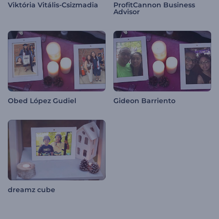
Viktória Vitális-Csizmadia
ProfitCannon Business
Advisor
Obed López Gudiel
Gideon Barriento
dreamz cube