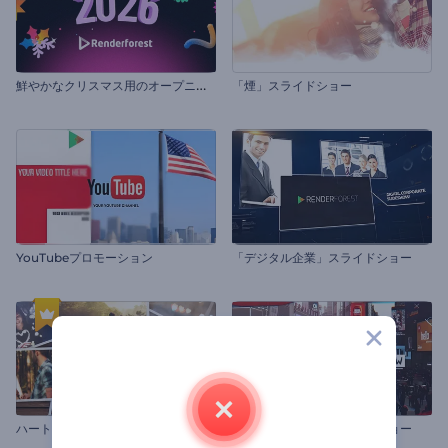
鮮
やかなクリスマス用のオープニング動画
「煙」スライドショー
YouTubeプロモーション
「デジタル企業」スライドショー
ハート形の写真
「色彩グリッチ」スライドショー