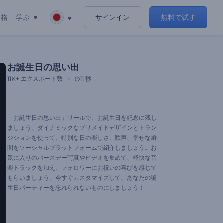
価格
学ぶ
サインイン
無料で試す
お誕生日の思い出
11K+
エクスポート数
11 秒
「お誕生日の思い出」リールで、お誕生日を記念に残し
ましょう。ダイナミックなプリメイドデザインとトラン
ジションを使って、特別な日の楽しさ、歓声、幸せな瞬
間をソーシャルプラットフォームで紹介しましょう。お
気に入りのバースデー写真やビデオを集めて、軽快な音
楽トラックを加え、フォロワーにお祝いの喜びを感じて
もらいましょう。今すぐカスタマイズして、あなたの誕
生日パーティーを忘れられないものにしましょう！