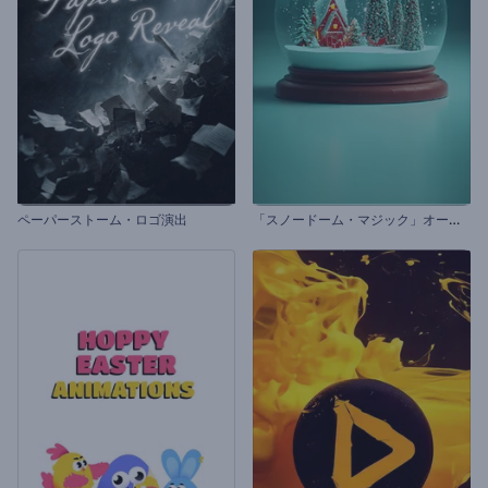
「
スノードーム・マジック」オープニング動画
ペーパーストーム・ロゴ演出