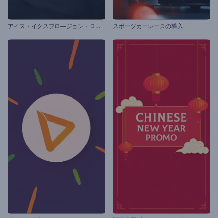
ア
イス・イクスプロ―ジョン・ロゴ動画
スポーツカーレースの導入