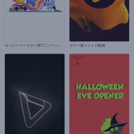
ホ
ッピーイースター用アニメーション
カラー液イントロ動画