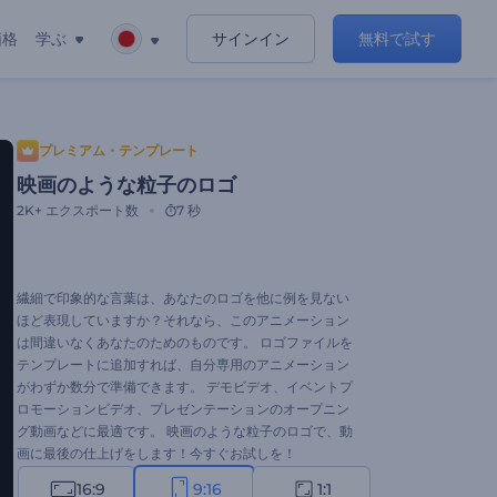
価格
学ぶ
サインイン
無料で試す
プレミアム・テンプレート
映画のような粒子のロゴ
2K+
エクスポート数
7 秒
繊細で印象的な言葉は、あなたのロゴを他に例を見ない
ほど表現していますか？それなら、このアニメーション
は間違いなくあなたのためのものです。 ロゴファイルを
テンプレートに追加すれば、自分専用のアニメーション
がわずか数分で準備できます。 デモビデオ、イベントプ
ロモーションビデオ、プレゼンテーションのオープニン
グ動画などに最適です。 映画のような粒子のロゴで、動
画に最後の仕上げをします！今すぐお試しを！
16:9
9:16
1:1