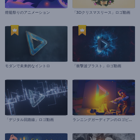
燈籠祭りのアニメーション
「3Dクリスマスリース」ロゴ動画
モダンで未来的なイントロ
「衝撃波ブラスト」ロゴ動画
ラ
ンニングガーディアンのロゴビデオ
「デジタル回路線」ロゴ動画