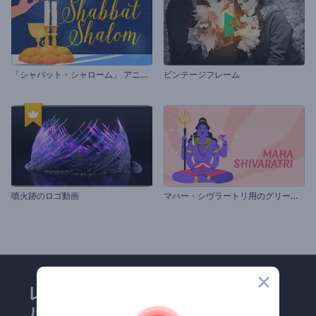
「
シャバット・シャローム」 アニメーション
ビンテージフレーム
マ
ハー・シヴラートリ用のグリーティング動画
噴火跡のロゴ動画
レンダーフォレストのメー
ルマガジンにどうかご登録