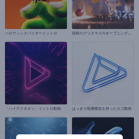
祝
祭のクリスマスのオープニング動画
ハロウィンスパイダーイントロ
「ハイテクネオン」イントロ動画
はっきり階層構造を持ったロゴ動画