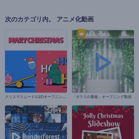
次のカテゴリ内。
アニメ化動画
ク
リスマスムードの2Dオープニング動画
「ガラスの看板」オープニング動画