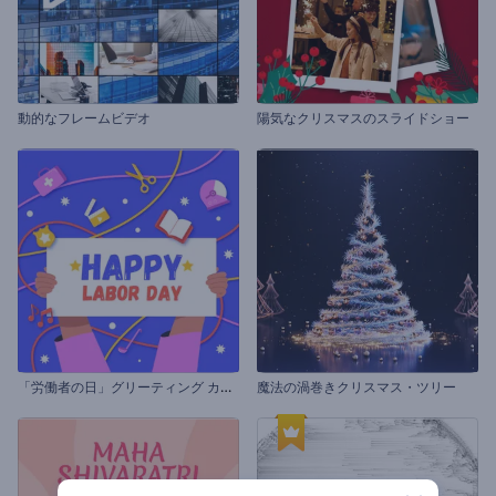
動的なフレームビデオ
陽気なクリスマスのスライドショー
「
労働者の日」グリーティング カード
魔法の渦巻きクリスマス・ツリー