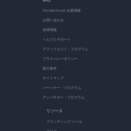
Renderforest 企業情報
お問い合わせ
採用情報
ヘルプとサポート
アフィリエイト・プログラム
プライバシーポリシー
取引条件
サイトマップ
パートナー・プログラム
アンバサダー・プログラム
リソース
ブランディング ツール