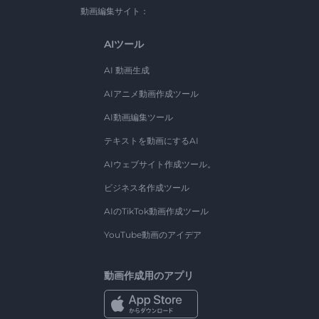
動画編集サイト：
AIツール
AI 動画生成
AIアニメ動画作成ツール
AI動画編集ツール
テキストを動画にするAI
AIウェブサイト作成ツール。
ビジネス名作成ツール
AIのTikTok動画作成ツール
YouTube動画のアイデア
動画作成用のアプリ