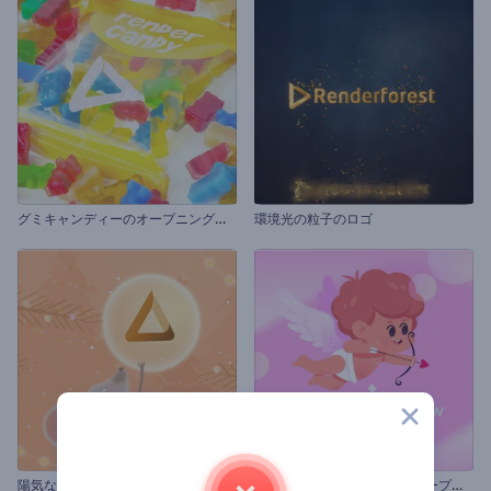
グ
ミキャンディーのオープニング動画
環境光の粒子のロゴ
「
キューピッドの愛の矢」オープニング動画
陽気なクリスマスマウスの紹介