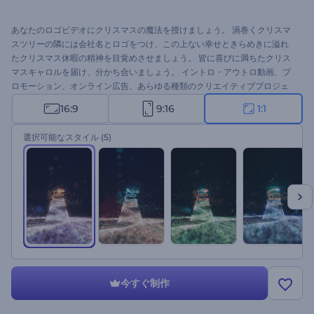
あなたのロゴビデオにクリスマスの魔法を授けましょう。 渦巻くクリスマ
スツリーの隣には会社名とロゴをつけ、この上ない幸せときらめきに溢れ
たクリスマス休暇の精神を目覚めさせましょう。 皆に喜びに満ちたクリス
マスキャロルを届け、分かち合いましょう。 イントロ・アウトロ動画、プ
ロモーション、オンライン広告、あらゆる種類のクリエイティブプロジェ
クトに最適です。 今すぐ作り始めましょう！
16:9
9:16
1:1
選択可能なスタイル
(5)
今すぐ制作