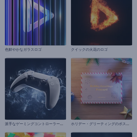
色鮮やかなガラスロゴ
クイックの火花のロゴ
派
手なゲーミングコントローラーのイントロ動画
ホ
リデー・グリーティングのポストカード