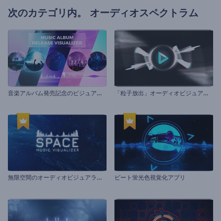
次のカテゴリ内。
オーディオスペクトラム
音
楽アルバム発売記念のビジュアライザー
「
粒子放出」オーディオビジュアライザー
無
限空間のオーディオビジュアライザー
ビート蛍光色視覚化アプリ