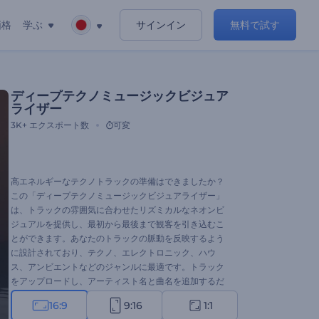
価格
学ぶ
サインイン
無料で試す
ディープテクノミュージックビジュア
ライザー
3K+
エクスポート数
可変
高エネルギーなテクノトラックの準備はできましたか？
この「ディープテクノミュージックビジュアライザー」
は、トラックの雰囲気に合わせたリズミカルなネオンビ
ジュアルを提供し、最初から最後まで観客を引き込むこ
とができます。あなたのトラックの脈動を反映するよう
に設計されており、テクノ、エレクトロニック、ハウ
ス、アンビエントなどのジャンルに最適です。トラック
をアップロードし、アーティスト名と曲名を追加するだ
けで、数秒でミュージックビデオが完成します。今すぐ
16:9
9:16
1:1
試してみてください！