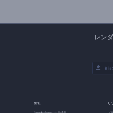
レン
弊社
リ
Renderforest 企業情報
ブ