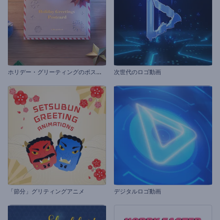
ホ
リデー・グリーティングのポストカード
次世代のロゴ動画
「節分」グリティングアニメ
デジタルロゴ動画