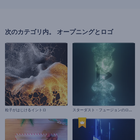
次のカテゴリ内。
オープニングとロゴ
ス
ターダスト・フュージョンのロゴ動画
粒子がはじけるイントロ