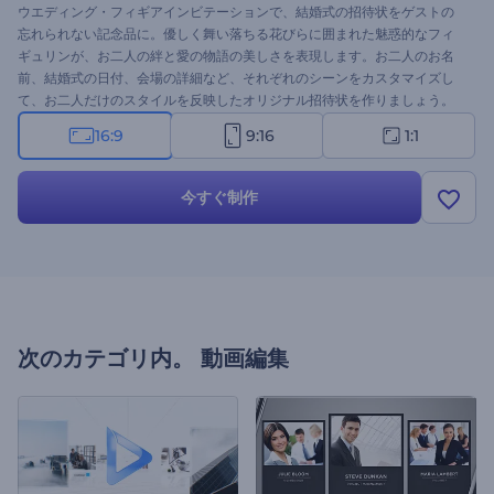
ウエディング・フィギアインビテーションで、結婚式の招待状をゲストの
忘れられない記念品に。優しく舞い落ちる花びらに囲まれた魅惑的なフィ
ギュリンが、お二人の絆と愛の物語の美しさを表現します。お二人のお名
前、結婚式の日付、会場の詳細など、それぞれのシーンをカスタマイズし
て、お二人だけのスタイルを反映したオリジナル招待状を作りましょう。
また、ムードを盛り上げるロマンチックなBGMを選んで、招待状動画にロ
16:9
9:16
1:1
マンチックなタッチを加えましょう。今すぐクレートして、結婚式のお知
らせを芸術作品にしましょう！
今すぐ制作
次のカテゴリ内。
動画編集