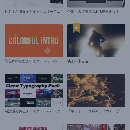
ビ
ジネス用ダイナミックなオープニング
企業用の清潔感のある動画セット
彩
色鮮やかなタイポグラフィーのプロモーションビデオ
映画の予告編
「
ネットワーク球体」ロゴオープニング
清潔感のあるタイポグラフィパック