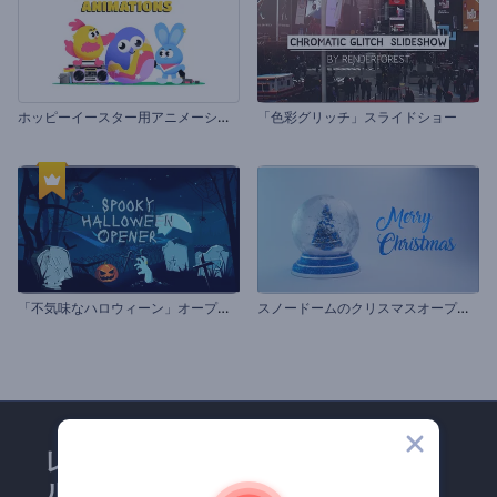
ホ
ッピーイースター用アニメーション
「色彩グリッチ」スライドショー
「
不気味なハロウィーン」オープニング動画
ス
ノードームのクリスマスオープニング動画
レンダーフォレストのメー
ルマガジンにどうかご登録