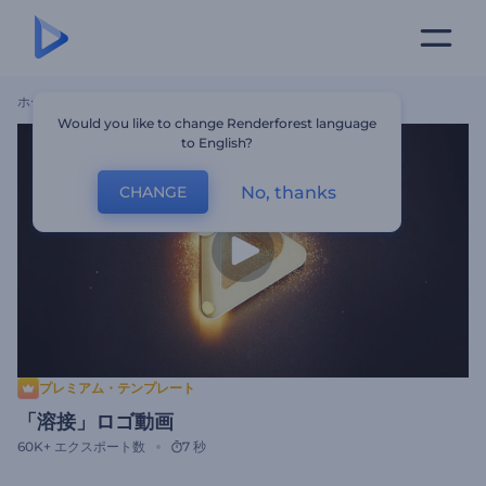
ホーム
テンプレート
「溶接」ロゴ動画
Would you like to change Renderforest language
to English?
No, thanks
CHANGE
プレミアム・テンプレート
「溶接」ロゴ動画
60K+
エクスポート数
7 秒