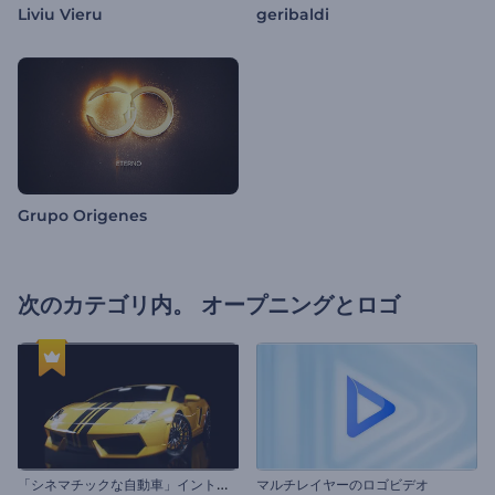
Liviu Vieru
geribaldi
Grupo Origenes
次のカテゴリ内。
オープニングとロゴ
「
シネマチックな自動車」イントロ動画
マルチレイヤーのロゴビデオ