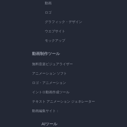
動画
ロゴ
グラフィック・デザイン
ウエブサイト
モックアップ
動画制作ツール
無料音楽ビジュアライザー
アニメーション ソフト
ロゴ・アニメーション
イントロ動画作成ツール
テキスト アニメーション ジェネレーター
動画編集サイト：
AIツール