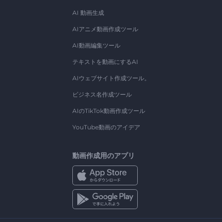
AI 動画生成
AIアニメ動画作成ツール
AI動画編集ツール
テキストを動画にするAI
AIウェブサイト作成ツール。
ビジネス名作成ツール
AIのTikTok動画作成ツール
YouTube動画のアイデア
動画作成用のアプリ