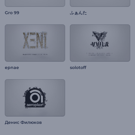
Gro 99
ふぁんた
epnae
solotoff
Денис Филюков