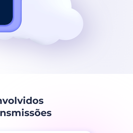
volvidos
ransmissões