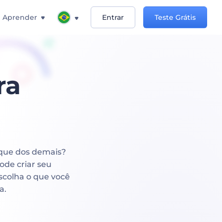
Aprender
Entrar
Teste Grátis
ra
aque dos demais?
ode criar seu
scolha o que você
a.