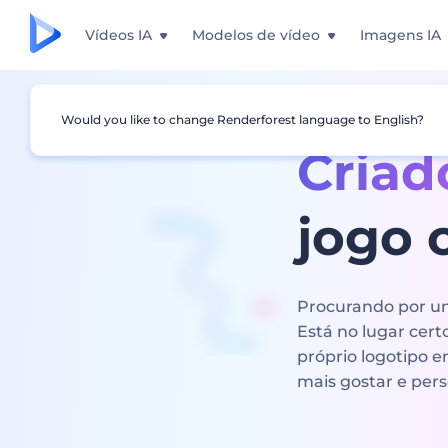
Vídeos IA
Modelos de vídeo
Imagens IA
Would you like to change Renderforest language to English?
Criad
jogo 
Procurando por um
Está no lugar cert
próprio logotipo 
mais gostar e pers