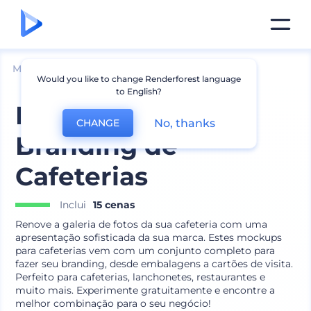
Mockups
Marca
Outros Mockups de Marca
Would you like to change Renderforest language
to English?
Mockups para
No, thanks
CHANGE
Branding de
Cafeterias
Inclui
15 cenas
Renove a galeria de fotos da sua cafeteria com uma
apresentação sofisticada da sua marca. Estes mockups
para cafeterias vem com um conjunto completo para
fazer seu branding, desde embalagens a cartões de visita.
Perfeito para cafeterias, lanchonetes, restaurantes e
muito mais. Experimente gratuitamente e encontre a
melhor combinação para o seu negócio!