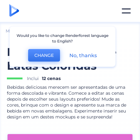
Mockups
Embalagem
Pode Mockup
Would you like to change Renderforest language
to English?
Kit de Mockups de
No, thanks
CHANGE
Latas Coloridas
Inclui
12 cenas
Bebidas deliciosas merecem ser apresentadas de uma
forma descolada e vibrante. Comece a editar as cenas
depois de escolher seus layouts preferidos! Mude as
cores, brinque com o design e apresente sua marca de
bebida em novas embalagens. Experimente inserir seu
design em um destes mockups e se surpreenda!