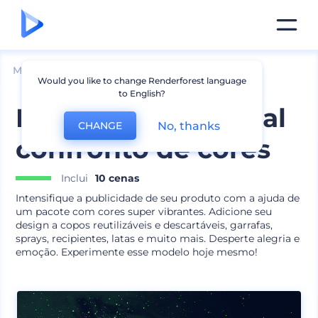
Mockups
Marca
Outros Mockups de Marca
Would you like to change Renderforest language
to English?
Pacote promocional
No, thanks
CHANGE
confronto de cores
Inclui
10 cenas
Intensifique a publicidade de seu produto com a ajuda de
um pacote com cores super vibrantes. Adicione seu
design a copos reutilizáveis e descartáveis, garrafas,
sprays, recipientes, latas e muito mais. Desperte alegria e
emoção. Experimente esse modelo hoje mesmo!