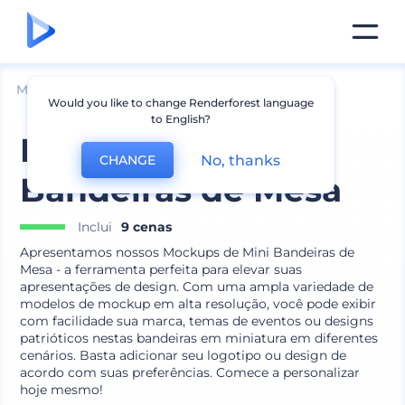
Mockups
Marca
Mockup de Bandeira
Would you like to change Renderforest language
to English?
Mockups de Mini
No, thanks
CHANGE
Bandeiras de Mesa
Inclui
9 cenas
Apresentamos nossos Mockups de Mini Bandeiras de
Mesa - a ferramenta perfeita para elevar suas
apresentações de design. Com uma ampla variedade de
modelos de mockup em alta resolução, você pode exibir
com facilidade sua marca, temas de eventos ou designs
patrióticos nestas bandeiras em miniatura em diferentes
cenários. Basta adicionar seu logotipo ou design de
acordo com suas preferências. Comece a personalizar
hoje mesmo!