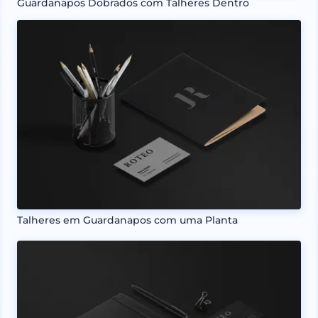
Guardanapos Dobrados com Talheres Dentro
Talheres em Guardanapos com uma Planta