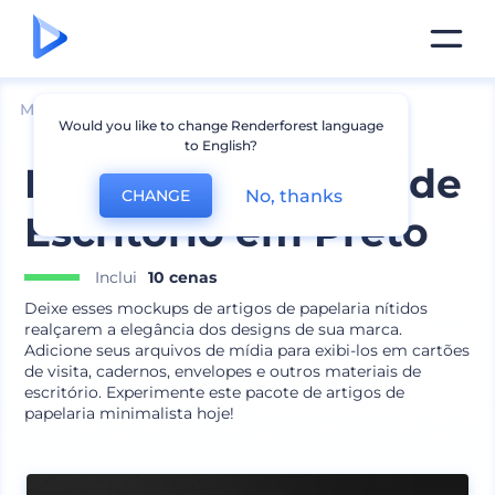
Mockups
Marca
Mockup de Papelaria
Would you like to change Renderforest language
to English?
Pacote de Artigos de
No, thanks
CHANGE
Escritório em Preto
Inclui
10 cenas
Deixe esses mockups de artigos de papelaria nítidos
realçarem a elegância dos designs de sua marca.
Adicione seus arquivos de mídia para exibi-los em cartões
de visita, cadernos, envelopes e outros materiais de
escritório. Experimente este pacote de artigos de
papelaria minimalista hoje!