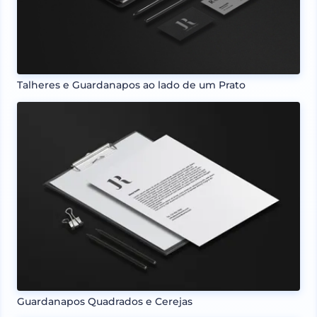
Talheres e Guardanapos ao lado de um Prato
Guardanapos Quadrados e Cerejas