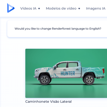
Vídeos IA
Modelos de vídeo
Imagens IA
Would you like to change Renderforest language to English?
Mockups
Marca
Mockup de Transporte
Caminhonete Visão Lateral