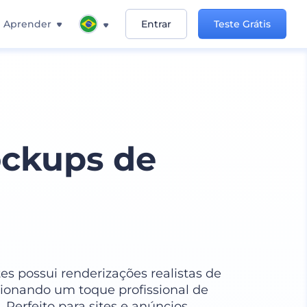
Aprender
Entrar
Teste Grátis
ockups de
s possui renderizações realistas de
cionando um toque profissional de
. Perfeito para sites e anúncios