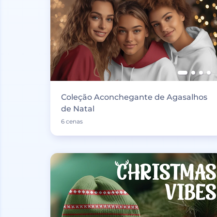
Coleção Aconchegante de Agasalhos
de Natal
6 cenas