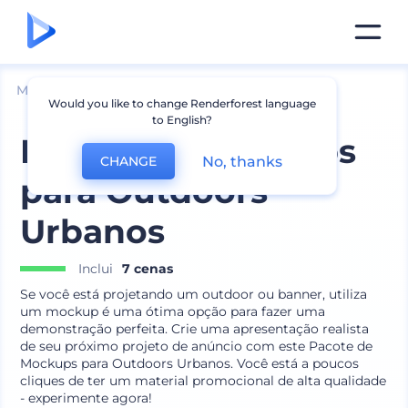
Mockups
Marca
Mockup de Cartaz e Banner
Would you like to change Renderforest language
to English?
Pacote de Mockups
No, thanks
CHANGE
para Outdoors
Urbanos
Inclui
7 cenas
Se você está projetando um outdoor ou banner, utiliza
um mockup é uma ótima opção para fazer uma
demonstração perfeita. Crie uma apresentação realista
de seu próximo projeto de anúncio com este Pacote de
Mockups para Outdoors Urbanos. Você está a poucos
cliques de ter um material promocional de alta qualidade
- experimente agora!