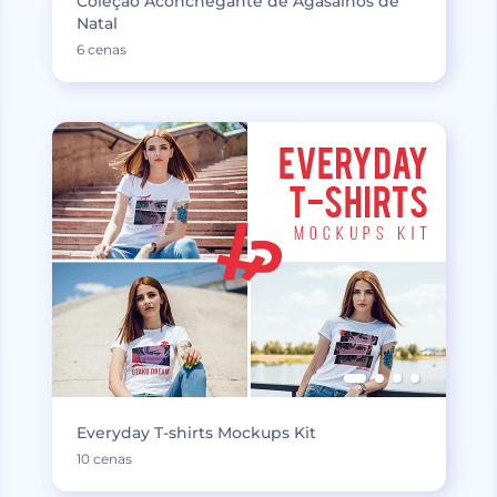
Coleção Aconchegante de Agasalhos de
Natal
6 cenas
Everyday T-shirts Mockups Kit
10 cenas