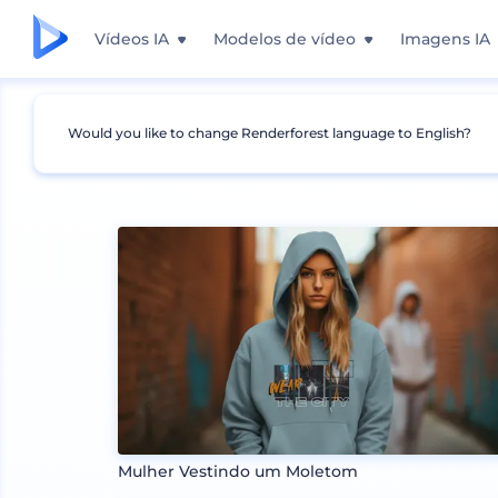
Vídeos IA
Modelos de vídeo
Imagens IA
Would you like to change Renderforest language to English?
Mockups
Vestuário
Mockup de Agasalho
Mulher Vestindo um Moletom