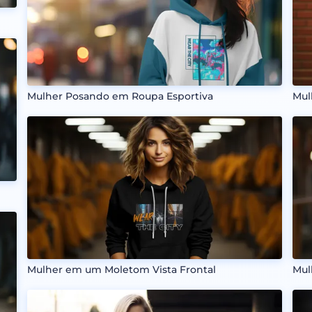
Mulher Posando em Roupa Esportiva
Mul
Mulher em um Moletom Vista Frontal
Mul