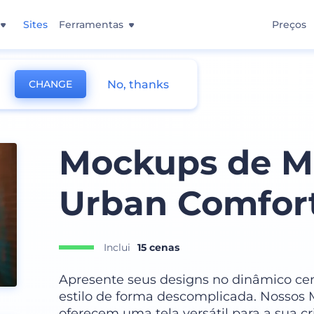
Sites
Ferramentas
Preços
No, thanks
CHANGE
Mockups de M
Urban Comfor
Inclui
15 cenas
Apresente seus designs no dinâmico cen
estilo de forma descomplicada. Nosso
oferecem uma tela versátil para a sua cr