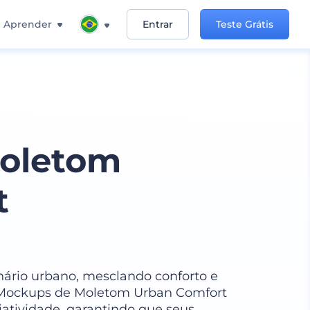
Aprender
Entrar
Teste Grátis
oletom
t
ário urbano, mesclando conforto e
s Mockups de Moletom Urban Comfort
iatividade, garantindo que seus