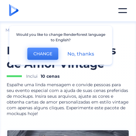
Mockups
Marca
Mockup de Papelaria
Would you like to change Renderforest language
to English?
Mockups de Cartas
No, thanks
CHANGE
de Amor Vintage
Inclui
10 cenas
Espalhe uma linda mensagem e convide pessoas para
seu evento especial com a ajuda de suas cenas preferidas
de mockups. Insira seus arquivos, ajuste as cores e
obtenha cartas de amor personalizadas em estilo vintage
com apenas alguns cliques. Experimente este pacote de
mockups hoje!