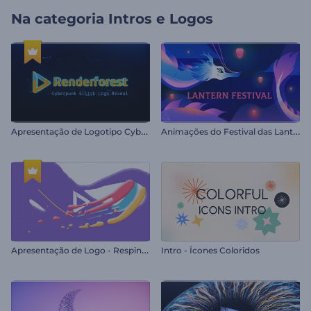
Na categoria
Intros e Logos
A
presentação de Logotipo Cyberpunk Glitch
A
nimações do Festival das Lanternas
A
presentação de Logo - Respingos Coloridos
Intro - Ícones Coloridos