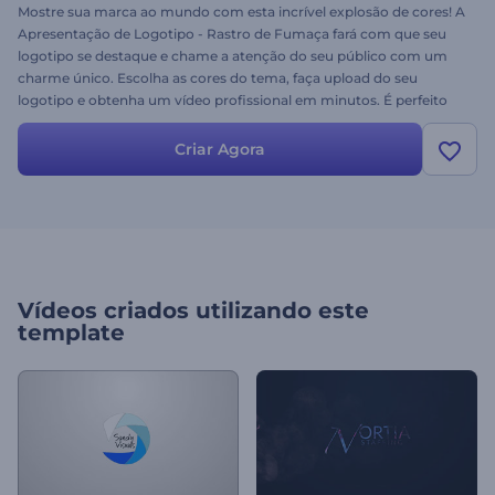
Mostre sua marca ao mundo com esta incrível explosão de cores! A
Apresentação de Logotipo - Rastro de Fumaça fará com que seu
logotipo se destaque e chame a atenção do seu público com um
charme único. Escolha as cores do tema, faça upload do seu
logotipo e obtenha um vídeo profissional em minutos. É perfeito
para introduções e encerramentos de apresentações, vídeos do
YouTube, mensagens em vídeo e muito mais. Experimente agora
Criar Agora
gratuitamente!
Vídeos criados utilizando este
template