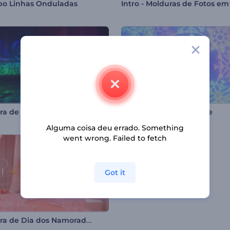
po Linhas Onduladas
ra de Luzes Brilhantes
Intro de Natal com Neve
Alguma coisa deu errado. Something
went wrong. Failed to fetch
Got it
Abertura de Dia dos Namorados