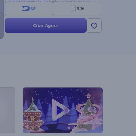
agora e apresente seu logotipo com um toque
moderno!
16:9
9:16
Criar Agora