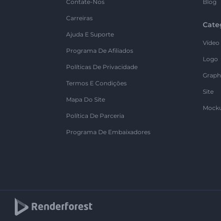
Contate-Nos
Blog
Carreiras
Cate
Ajuda E Suporte
Vídeo
Programa De Afiliados
Logo
Políticas De Privacidade
Graph
Termos E Condições
Site
Mapa Do Site
Mock
Política De Parceria
Programa De Embaixadores