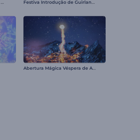
Intro - Molduras de Fotos em Mosaico
Festiva Introdução de Guirlanda de Natal
Abertura Mágica Véspera de Ano Novo