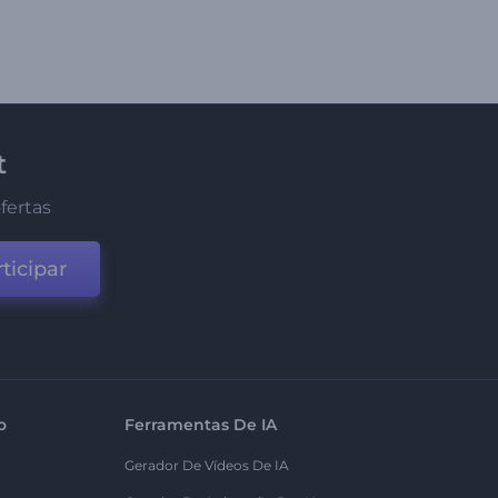
t
fertas
ticipar
o
Ferramentas De IA
Gerador De Vídeos De IA