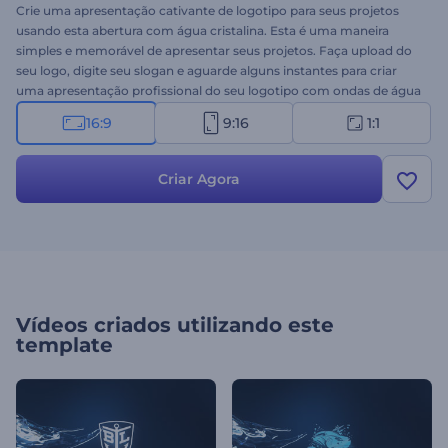
Crie uma apresentação cativante de logotipo para seus projetos
usando esta abertura com água cristalina. Esta é uma maneira
simples e memorável de apresentar seus projetos. Faça upload do
seu logo, digite seu slogan e aguarde alguns instantes para criar
uma apresentação profissional do seu logotipo com ondas de água
turbulentas. Perfeito para divulgação de produtos, apresentações
16:9
9:16
1:1
de empresas, aberturas de palestras, comerciais de TV e muito
mais. Dê um passo adiante para deixar sua marca mais conhecida
usando este modelo inspirado na natureza. Experimente agora!
Criar Agora
Vídeos criados utilizando este
template