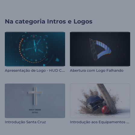
Na categoria
Intros e Logos
A
presentação de Logo - HUD Cinematográfico
Abertura com Logo Falhando
I
ntrodução aos Equipamentos de Críquete
Introdução Santa Cruz