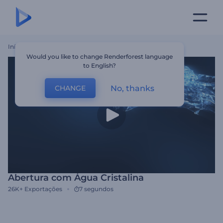
Início
Templates
Abertura Com Água Cristalina
Would you like to change Renderforest language
to English?
No, thanks
CHANGE
Abertura com Água Cristalina
26K+
Exportações
7 segundos