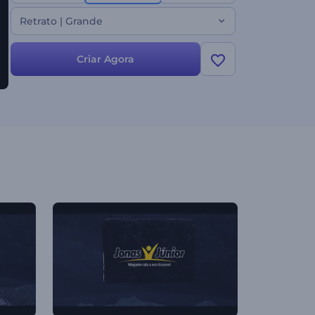
graça!
Retrato | Grande
Criar Agora