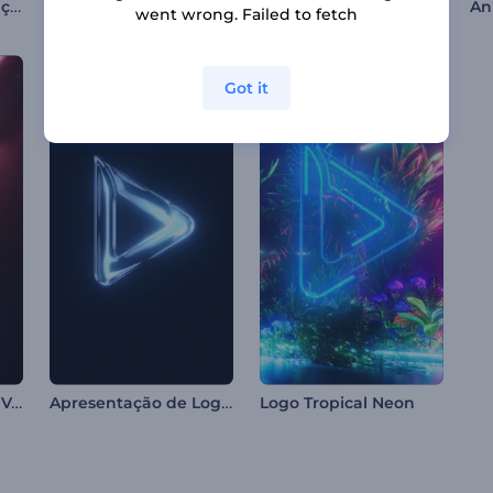
Animação de Saudação Tanabata
Revelação de Logo com Luz Elegante
Animações do Mawlid al-Nabi
went wrong. Failed to fetch
Got it
Logotipo Piloto Alta Velocidade
Apresentação de Logo Escuro Brilhante
Logo Tropical Neon