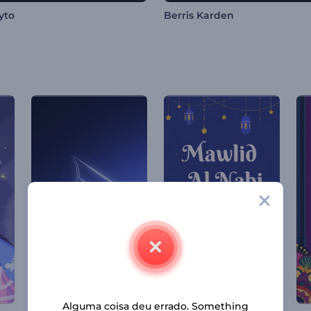
yto
Berris Karden
Alguma coisa deu errado. Something