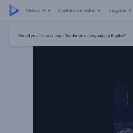
Vídeos IA
Modelos de vídeo
Imagens IA
Início
Templates
Revelação De Logo Em Areia Escura
Would you like to change Renderforest language to English?