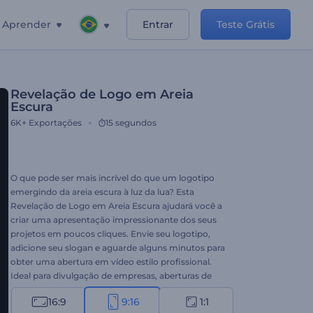
Aprender
Entrar
Teste Grátis
Revelação de Logo em Areia
Escura
6K+
Exportações
15 segundos
O que pode ser mais incrível do que um logotipo
emergindo da areia escura à luz da lua? Esta
Revelação de Logo em Areia Escura ajudará você a
criar uma apresentação impressionante dos seus
projetos em poucos cliques. Envie seu logotipo,
adicione seu slogan e aguarde alguns minutos para
obter uma abertura em vídeo estilo profissional.
Ideal para divulgação de empresas, aberturas de
apresentações, comerciais de TV e muitos outros
16:9
9:16
1:1
projetos para sua marca. Experimente agora de