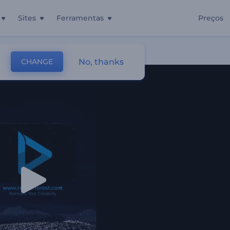
Sites
Ferramentas
Preços
No, thanks
CHANGE