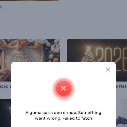
o
Introdução aos Coelhos da Páscoa Realistas
Introdução Cintilante de Nat
Alguma coisa deu errado. Something
went wrong. Failed to fetch