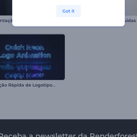
Got it
Apresentação de Logo de Glitch Piscante
Logotipo Partículas Líquidas
Animação Rápida de Logotipo Neon
Receba a newsletter da Renderfores