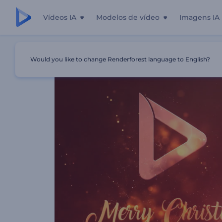
Vídeos IA
Modelos de vídeo
Imagens IA
Início
Templates
Abertura Com Enfeites De Árvore De 
Would you like to change Renderforest language to English?