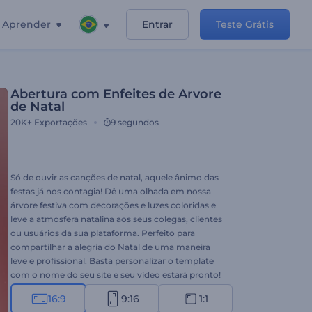
Aprender
Entrar
Teste Grátis
Abertura com Enfeites de Árvore
de Natal
20K+
Exportações
9 segundos
Só de ouvir as canções de natal, aquele ânimo das
festas já nos contagia! Dê uma olhada em nossa
árvore festiva com decorações e luzes coloridas e
leve a atmosfera natalina aos seus colegas, clientes
ou usuários da sua plataforma. Perfeito para
compartilhar a alegria do Natal de uma maneira
leve e profissional. Basta personalizar o template
com o nome do seu site e seu vídeo estará pronto!
Experimente hoje.
16:9
9:16
1:1