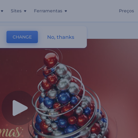
Sites
Ferramentas
Preços
Natal
No, thanks
CHANGE