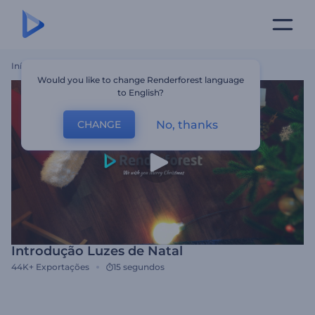
Início
Templates
Introdução Luzes De Natal
Would you like to change Renderforest language
to English?
No, thanks
CHANGE
Introdução Luzes de Natal
44K+
Exportações
15 segundos