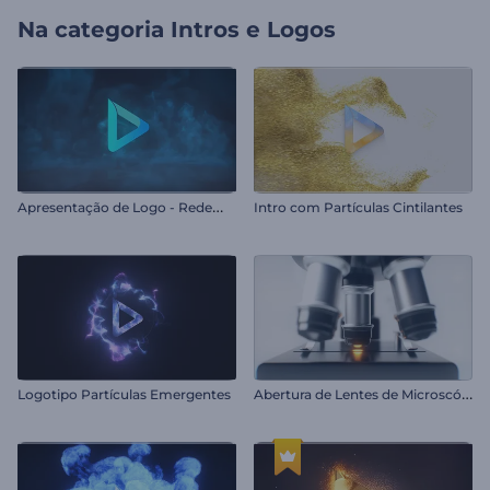
Na categoria
Intros e Logos
A
presentação de Logo - Redemoinho de Fumaça
Intro com Partículas Cintilantes
A
bertura de Lentes de Microscópio
Logotipo Partículas Emergentes