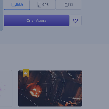
16:9
9:16
1:1
Criar Agora