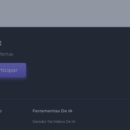
t
fertas
ticipar
o
Ferramentas De IA
Gerador De Vídeos De IA