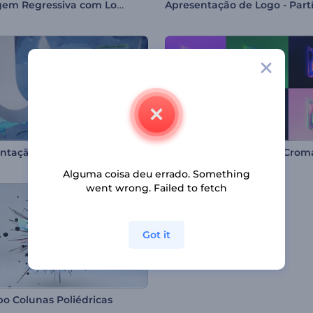
Contagem Regressiva com Logo
Apresentação de Logo - Esfera Etérea
Alguma coisa deu errado. Something
went wrong. Failed to fetch
Got it
po Colunas Poliédricas