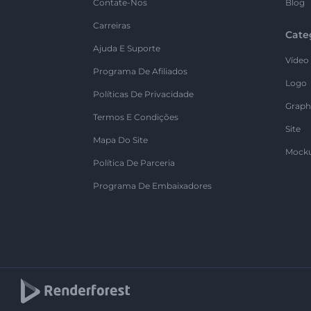
Contate-Nos
Blog
Carreiras
Cate
Ajuda E Suporte
Vídeo
Programa De Afiliados
Logo
Políticas De Privacidade
Graph
Termos E Condições
Site
Mapa Do Site
Mock
Política De Parceria
Programa De Embaixadores