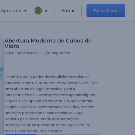
Aprender
Entrar
Teste Grátis
Abertura Moderna de Cubos de
Vidro
22K+
Exportações
10 segundos
Ostente todo o poder da simplicidade e clareza
com esta abertura moderna de cubos de vidro. Crie
uma abertura de logo impecável para a
apresentação da sua empresa com apenas alguns
cliques. Faça upload do seu arquivo, adicione seu
slogan e siga as suaves camadas de vidro, criando
um cubo proporcional para revelar seu logo.
Perfeito para aberturas de apresentações,
promoções de empresas de tecnologia e muito
mais. Experimente hoje mesmo!