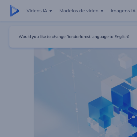
Vídeos IA
Modelos de vídeo
Imagens IA
Início
Templates
Abertura Moderna De Cubos De Vidro
Would you like to change Renderforest language to English?